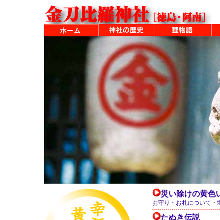
災い除けの黄色
お守り・お札について
・
たぬき伝説