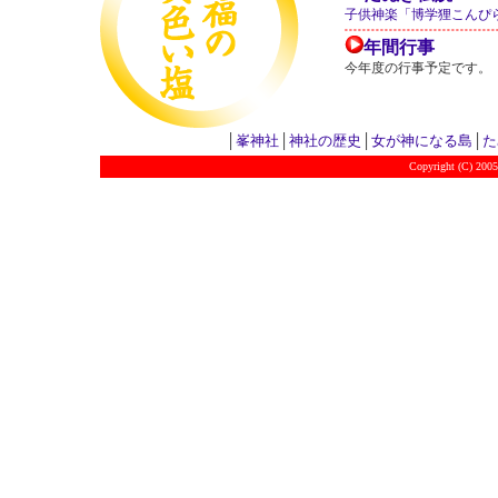
子供神楽「博学狸こんぴ
年間行事
今年度の行事予定です。
│
峯神社
│
神社の歴史
│
女が神になる島
│
た
Copyright (C) 200